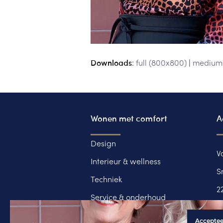
Downloads
:
full (800x800)
|
medium 
Wonen met comfort
A
Design
V
Interieur & wellness
S
Techniek
2
Service & onderhoud
0
Bezoek het inspiratiehuis
Acceptee