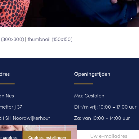
(300x300)
|
thumbnail (150x150)
dres
Openingstijden
an Nes
Ma: Gesloten
melterij 37
Di t/m vrij: 10:00 – 17:00 uur
211 SH Noordwijkerhout
Za: van 10:00 – 14:00 uur
252 37 64 69
Uw
r cookies
Cookies Instellingen