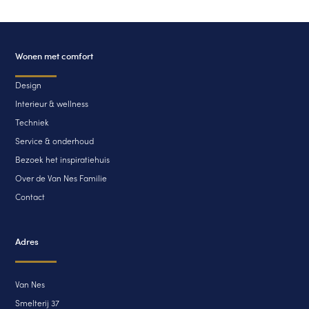
Wonen met comfort
Design
Interieur & wellness
Techniek
Service & onderhoud
Bezoek het inspiratiehuis
Over de Van Nes Familie
Contact
Adres
Van Nes
Smelterij 37