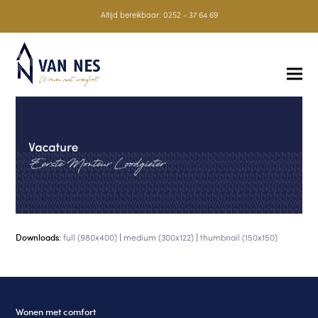
Altijd bereikbaar:
0252 - 37 64 69
Downloads
:
full (980x400)
|
medium (300x122)
|
thumbnail (150x150)
Wonen met comfort